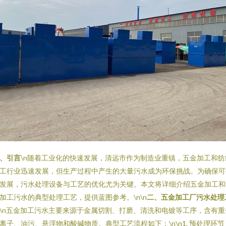
、引言
\n随着工业化的快速发展，清远市作为制造业重镇，五金加工和纺
工行业迅速发展，但生产过程中产生的大量污水成为环保挑战。为确保可
发展，污水处理设备与工艺的优化尤为关键。本文将详细介绍五金加工和
加工污水的典型处理工艺，提供蓝图参考。\n\n
二、五金加工厂污水处理
\n五金加工污水主要来源于金属切割、打磨、清洗和电镀等工序，含有重
离子、油污、悬浮物和酸碱物质。典型工艺流程如下：\n\n1. 预处理环节