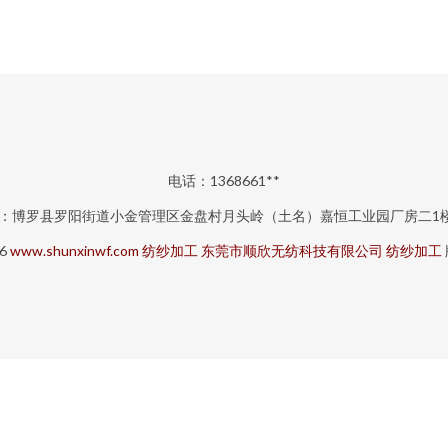
电话：1368661**
：博罗县罗阳街道小金管理区金盘村月头岭（土名）嘉恒工业园厂房二1楼
26
www.shunxinwf.com
纺纱加工
东莞市顺欣无纺科技有限公司
纺纱加工