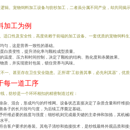
质逻辑。宠物饲料加工设备与纺纱加工，二者虽分属不同产业，却共同揭
料加工为例
度、适口性及安全性，高度依赖于前端的加工设备。一套优质的宠物饲料生
均匀，这是营养一致性的基础。
蛋白质变性，提升消化率与颗粒成型质量。
的温度、压力和时间控制，决定了颗粒的结构、熟化度和杀菌效果。
物质，并实现密封包装，锁住营养与风味。
不一、甚至存在卫生安全隐患。正所谓“工欲善其事，必先利其器”，优
于每一道工序
纱线，纺纱是一个环环相扣的精密制造过程：
、除杂、混合，形成均匀的纤维网。设备状态直接决定了杂质含量和纤维损
改善条子的长片段均匀度，为后续工序奠定基础。
赋予纤维必要的捻度与强度；细纱机则完成最关键的主牵伸和加捻，其机
水平。
成符合客户要求的卷装。其电子清纱和捻接技术，是纱线最终外观品质和接