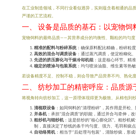
在工业制造领域，不同行业看似迥异，实则蕴含着相通的品
严谨的工艺流程。
一、 设备是品质的基石：以宠物饲
宠物饲料的最终品质——其营养成分的均衡性、颗粒的均匀
精准的配料与粉碎系统
：确保原料配比精确，粉碎粒度
高效的混合与调质设备
：通过蒸汽调质，使淀粉糊化、
先进的挤压膨化与干燥冷却机组
：这是核心环节。精准
稳定的喷涂与包装系统
：均匀喷涂油脂、维生素等热敏
若设备精度不足、控制不稳，则会导致产品营养不均、熟化度
二、 纺纱加工的精密呼应：品质源
将视角转向纺纱加工，这一原理体现得更为极致。从棉包到
清梳联设备
：如同饲料的“清理粉碎”，其作用是开松
并条机
：承担“混合调质”的职能，通过并合与牵伸，
粗纱机与细纱机
：这是纺纱的“核心膨化区”。粗纱机
制，直接决定了纱线的条干均匀度、强力、毛羽和疵点
自动络筒机
：相当于“后处理与包装”，清除纱疵，形